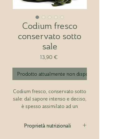
Codium fresco
conservato sotto
sale
Prezzo
13,90 €
Prodotto attualmente non disponibile
Codium fresco, conservato sotto
sale: dal sapore intenso e deciso,
è spesso assimilato ad un
"fagiolino di mare". Si presta
all'utilizzo in piatti gourmet -
Proprietà nutrizionali
tartare di pesce o carne - per la
sua consistenza corposa, può
Ricco di Omega-3 naturali:
favorisce