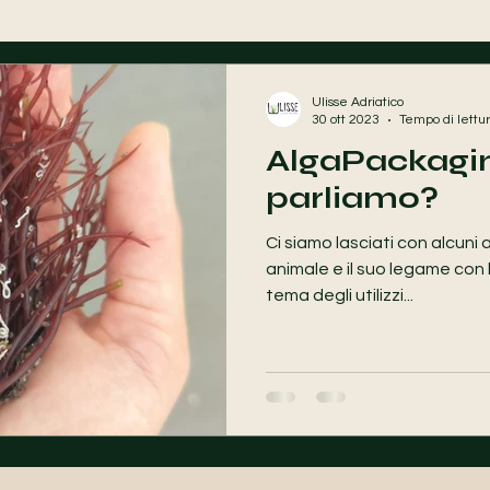
Ulisse Adriatico
30 ott 2023
Tempo di lettur
AlgaPackagin
parliamo?
Ci siamo lasciati con alcuni a
animale e il suo legame con l
tema degli utilizzi...