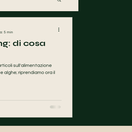
a: 5 min
g: di cosa
rticoli sull'alimentazione
e alghe; riprendiamo ora il