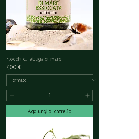
Fiocchi di lattuga di mare
Prezzo
7,00 €
Aggiungi al carrello