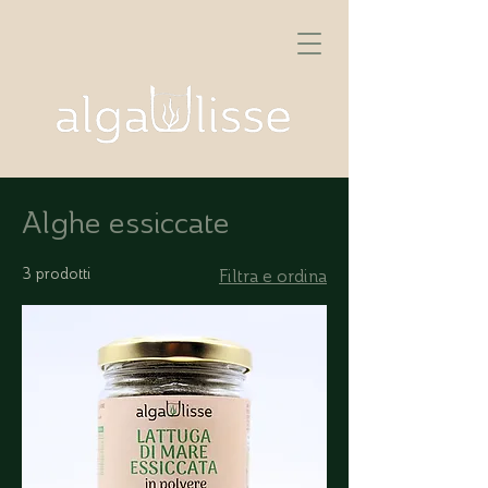
Alghe essiccate
3 prodotti
Filtra e ordina